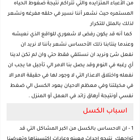
من الأعباء المتزايده والتي تتراكم نتيجة ضغوط الحياه
المستمره حيث نشعر أننا نسير في حلقه مفرغه ونشعر
لذلك بالملل للتكرار
كما أنه قد يكون رفض لا شعوري للواقع الذي نعيشه
وعندما ينتابنا ذلك الأحساس نشعر بأننا لا نريد ان
نفعل شئ ونريد ان نستلقي فقط حتي وان لم تكن لدينا
أي رغبه في النوم وقد يصل بنا الامر الي تأجيل ما يجب ان
نفعله واختلاق الاعذار التي لا وجود لها في حقيقة الامر الا
في مخيلتنا وفي معظم الاحيان يعود الكسل الي ضغط
نفسي أونتيجة أرهاق زائد في العمل أو المنزل .
اسباب الكسل
1 - ان الاحساس بالكسل من اكبر المشاكل التي قد
تواجهك نتيجه احداث معينه وعادات اكتسبناها وتعرضنا