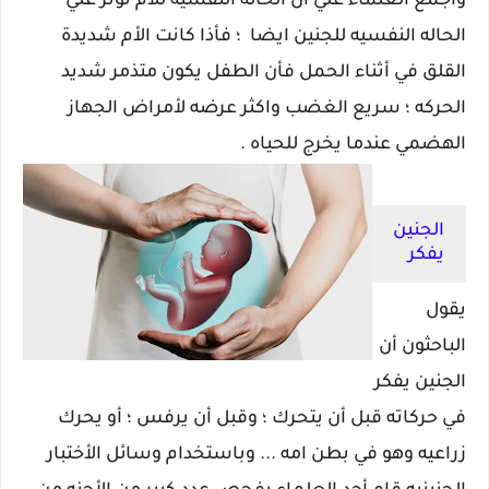
وأجمع العلماء علي أن الحاله النفسيه للأم تؤثر علي
الحاله النفسيه للجنين ايضا ؛ فأذا كانت الأم شديدة
القلق في أثناء الحمل فأن الطفل يكون متذمر شديد
الحركه ؛ سريع الغضب واكثر عرضه لأمراض الجهاز
الهضمي عندما يخرج للحياه .
الجنين
يفكر
يقول
الباحثون أن
الجنين يفكر
في حركاته قبل أن يتحرك ؛ وقبل أن يرفس ؛ أو يحرك
زراعيه وهو في بطن امه ... وباستخدام وسائل الأختبار