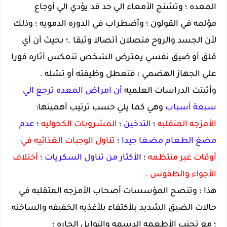
المعده ؛ وتشنج الأمعاء الي حد قد يؤدي الي أوجاع
مؤلمه في القولون ؛ وأضطراب في الدوره الدمويه ؛ وذلك
لأن الجسد والروح متصلان أتصالا وثيقا .؛ بحيث أن أي
قلق أو ضيق نفسي يعترض الشخص تنعكس أثاره فورا
علي الجهاز الهضمي ؛ فتعطل وظيفته أو تشله .
وأثبتت الدراسات العلميه
أن امراض المعده ترجع الي
سبعة أسباب
وهي كما يلي حسب ترتيب أهميتها:
الأمزجه المتقلبه
؛
التدخين
؛
المشروبات الكحوليه
؛
عدم
مضغ الطعام مضغا جيدا
؛
تناول الوجبات الغذائيه في
أوقات غير منتظمه
؛ ا
لأكثار من تناول السكريات ؛
أختلاف
الأجواء والطقوس .
هذا ؛ وتنصح المؤسسات أصحاب الأمزجه المتقلبه في
حالات الضيق الشديد بلأكتفاء بلأغذيه الخفيفه والساخنه
؛ مع تجنب الأطعمه الدسمه والتوابل الحاره ؛