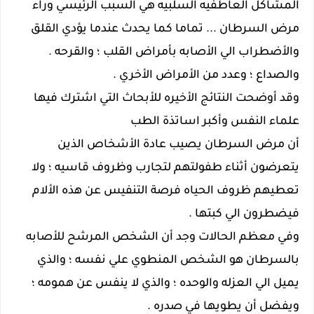
المشاكل العاطفيه السلبيه هي السبب الرئيسي وراء
مرض السرطان ... تماما كما يحدث عندما يؤدي القلق
والأضطراب الي الأصابه بأمراض القلب ؛ والقرحه .
والصداع ؛ وعدد من الأمراض الأخري .
وقد أوضحت النتائج الأخيره للأبحاث التي اشترك فيها
علماء النفس وأكبر اساتذة الطب
أن مرض السرطان يصيب عادة الأشخاص الذين
يتعرضون أثناء طفولتهم لتجارب وظروف قاسيه ؛ ولا
تعطيهم ظروف الحياه فرصة التنفيس عن هذه الألام
فيضطرون الي كبتها .
وفي معظم الحالات وجد أن الشخص المرشح للأصابه
بالسرطان هو الشخص المنطوي علي نفسه ؛ والذي
يميل الي العزله والوحده ؛ والذي لا ينفس عن همومه ؛
ويفضل أن يطويها في صدره .