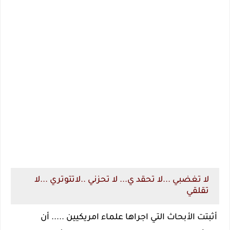
لا تغضبي ...لا تحقد ي... لا تحزني ..لاتتوتري ...لا
تقلقي
أثبتت الأبحاث التي اجراها علماء امريكيين ..... أن