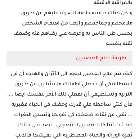
بالمراقبه الدقيقه
ولكن هناك دراسه خاصه للتعرف عليهم عن طريق
ملامحهم وجماجمهم وايضا من اهتمام الشخص
بحسن ظن الناس به وحرصه علي رضاهم عنه وضعف
ثقته بنفسه
طريقة علاج العصبيين
كيف يتم علاج العصبي ليعود الي الأتزان والهدوء أن في
استطاعتكي أن تجعلي اطفالك ما تشائين عن طريق
التربيه وتستطيعي أن تفعلي ذلك الأمر لنفسك ايضا ....
فأن كنتي ساخطه علي قدرك وحظك في الحياه فغيريه
... نقبي عن نقاط ضعفك كي تقويها وتسدي الثغرات
لقد ثبت أننا كلنا عصبين لا تتعجبي يا صديقتي فتلك
ثمرة الوراثه والحياه المضطربه التي نعيشها فالذنب