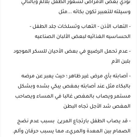
تؤدي بعض الأمراض لشعور الطفل بلألم وبالتالي
وسيلته للتعبير تكون بكائه ...مثل
- التهاب الأذن - التهاب وتسلخات جلد الطفل -
الحساسيه الغذائيه لبعض الألبان الصناعيه
- عدم تحمل الرضيع في بعض الأحيان للسكر الموجود
بلبن الأم
- أصابته بأي مرض غير ظاهر ؛ حيث يعبر عن مرضه
بالبكاء مثل عند أصابته بمغص يبكي بشده وبشكل
مستمر ويصاب بالمغص غالبا في المساء ويصاحب
المغص شد الأجل تجاه البطن
- قد يصاب الطفل بارتجاع المريئ
بسبب عدم نضج
الصمام بين المعدة والمريء، مما يسبب حرقان وألم.