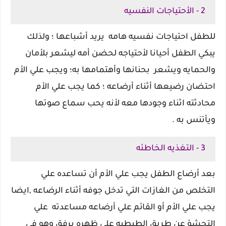
2 - الأحتياجات النفسيه
للطفل احتياجات نفسيه هامه يريد أشباعها ؛ ولذلك
يبكي الطفل أحيانا لأحتياجه لحضن أمه ليشعر بلأمان
والحمايه ويشعر بحنانها وأهتمامها به؛ ويجب علي الأم
احتضان رضيعها أثناء أرضاعه ؛ كما يجب علي الأم
محادثته اثناء وجودها معه لأنه يحب سماع صوتها
ويأتنس به .
3 - التغذيه الخاطئه
بعد أرضاع الطفل يجب علي الأم أن تساعده علي
التخلص من الغازات التي تدخل جوفه أثناء الرضاعه ,ايضا
يجب علي الأم أو القائم علي أرضاعه مساعدته علي
التجشؤ عن طريق الطبطبه علي ظهره برفق وهو في