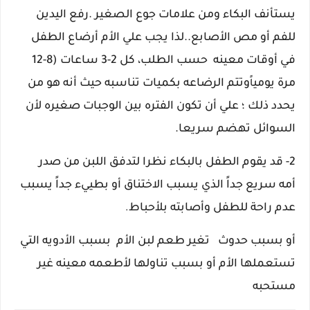
يستأنف البكاء ومن علامات جوع الصغير .
رفع اليدين
للفم أو مص الأصابع
..لذا يجب علي الأم أرضاع الطفل
في أوقات معينه
حسب الطلب، كل 2-3 ساعات (8-12
مرة يومي
وتتم الرضاعه بكميات تناسبه حيث أنه هو من
اً
يحدد ذلك ؛ علي أن تكون الفتره بين الوجبات صغيره لأن
السوائل تهضم سريعا.
2- قد يقوم الطفل بالبكاء نظرا لتدفق اللبن من صدر
أمه
سريع جداً
الذي يسبب الاختناق
أو بطييء جداً يسبب
عدم راحة للطفل وأصابته بلأحباط
.
أو بسبب حدوث
تغير طعم لبن الأم بسبب الأدويه التي
تستعملها الأم أو بسبب تناولها لأطعمه معينه غير
مستحبه