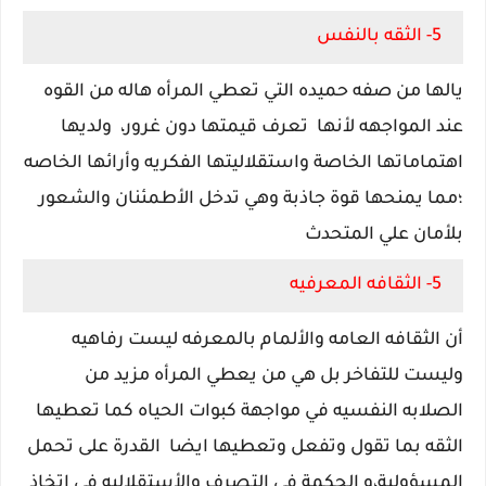
5- الثقه بالنفس
يالها من صفه حميده
التي تعطي المرأه هاله من القوه
عند المواجهه لأنها تعرف قيمتها دون غرور،
ولديها
اهتماماتها الخاصة واستقلاليتها الفكريه وأرائها الخاصه
؛
مما يمنحها قوة جاذبة
وهي تدخل الأطمئنان والشعور
بلأمان علي المتحدث
5- الثقافه المعرفيه
أن الثقافه العامه والألمام بالمعرفه ليست رفاهيه
وليست للتفاخر بل هي من يعطي المرأه مزيد من
الصلابه النفسيه في مواجهة كبوات الحياه كما تعطيها
الثقه بما تقول وتفعل وتعطيها ايضا
القدرة على تحمل
المسؤولية،و الحكمة في التصرف والأستقلاليه في اتخاذ