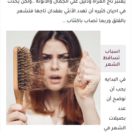
يعتبر تاج المرأه ودليل علي الجمال والأنوثه ..ولكن يحدث
في احيان كثيره أن تهدد الأنثي بفقدان تاجها فتشعر
بالقلق وربما تصاب باكتئاب ..
اسباب
تساقط
الشعر
في البدايه
يجب أن
نوضح أن
عدد
بصيلات
الشعر في