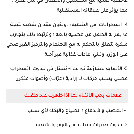
عاطفية صحية مع المعلمين والأطفال في مثل عمره ،
مما يؤثر على علاقاته المستقبلية
4- أضطرابات في الشهيه :-.
ويكون فقدان شهيه نتيجة
ما يمر به الطفل من عصبيه بالغه ؛ وترتبط ذلك بتجارب
مبكرة تتعلق بالتحكم به
مع الأهتمام والتركيز الغير صحي
على الوزن، وتبني عادات غذائية غير آمنة
5- الأصابه بمتلازمة توريت :- تتمثل في حدوث
اضطراب
عصبي يسبب حركات لا إرادية (عرّات) وأصوات متكرر
علامات يجب الأنتباه لها اذا ظهرت عند طفلك
1- الغضب والأندفاع ؛ الصياح والبكاء لأي سبب
2- حدوث تعيرات متباينه في النوم والشهيه