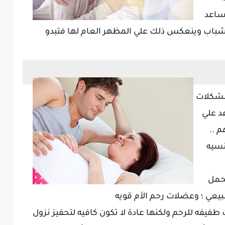
ساعد
وشباب وينعكس ذلك علي المظهر العام لها فتبدو
مشكلات
د علي
 ..
جنسيه
لحمل
يعي ؛ وعضلات رحم الأم قويه
يفه للرحم ولكنها عادة لا تكون كافيه لتحفيز نزول