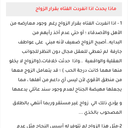
ماذا يحدث اذا انفردت الفتاه بقرار الزواج
1 - اذا انفردت الفتاه بقرار الزواج رغم وجود معارضه من
الأهل والأصدقاء ؛ أو حتي عدم أخذ رأيهم من
البدايه..أصبح الزواج ضعيف لأنه مبني
على عواطف
جارفة
لم تعطي للعقل مجال
دون النظر للجوانب
العقلية والواقعية
..واذا
حدثت خلافات،(والزواج لا يخلو
منها مهما كانت درجة الحب ) ؛ قد يتعامل الزوج معها
من منطق الأقوي لأن ليس أي داعم من أهلها ، مما
يجعلها مهيضة الجناح لعدم وجود سند عائلي يدعمها
و يؤدي ذلك الي زواج غير مستقر وربما أنتهي بالطلاق
المصحوب بالخذي ...
2-مثل هذا الزواج لم تتوفر له أسس النجاح مثل عدم