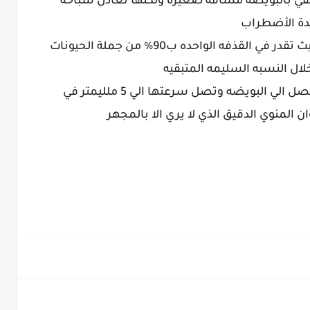
تقي بالبويضه مسافه صغيره ولكنها تعادل سباحة
يدة الأضطراب
9- تزداد نسبة الحيوانات المنويه المشوه حيث تقدر في القذفه الواحده ب90% من جملة الحيونات
لال النسبه السليمه المتبقيه
10 -تسبح الحيونات المنويه بسرعه كبيره لتصل الي البويضه وتصل سرعتها الي 5 ملليمتر في
ان المنوي الدقيق الذي لا يري الا بالمجهر