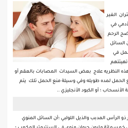
ران الغير
أدمي في
ضج الرحم
ن السائل
عمل في
تهيئتهم
 هذه النظريه علاج بعض السيدات المصابات بالعقم أو
لحمل لمده طويله وفي وسيلة منع الحمل تلك يتم
لأنسحاب ؛ أو الكبود الأنجليزي ..
 ذو الرأس المدبب والذيل اللولبي ؛أن السائل المنوي
لي خمسمائة مليون حيوان منوي في السنتيمتر المكعب ؛