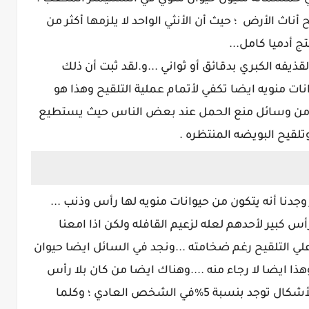
 أناث الأرض ؛ حيث أن الأنثي الواحد لا يلزمها أكثر من
ج أدميا كامل...
فه الكبري بدقائق أو ثواني ...و.لقد ثبت أن ذلك
ت منويه ايضا تكفي لأتمام عملية التلقيح وهذا هو
من وسائل منع الحمل عند بعض الناس حيث يستطيع
تلقيح البويضه المنتظره .
وجدنا أنه يتكون من حيوانات منويه لها رأس وذنب ...
أس كبير لأحدهم لعله لزعيم القافله ولكن اذا امعنا
 علي التلقيح رغم ضخامته ...ونجد في السائل ايضا حيوان
ذا ايضا لا رجاء منه ....وهناك ايضا من كان بلا رأس
ولديه ذنب فقط ولا فائدة منه ايضا وهذه الأشكال توجد بنسبة 5%في الشخص العادي ؛ وكلما