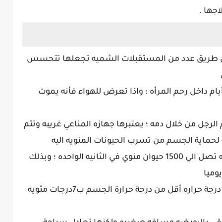
جها .
 عن طريق عدد من المستقبلات الشميه تجعلها تتحسس
 يمكن أن يعيش الحيوان المنوي لمدة 5 أيام داخل رحم المرأه ؛ واذا تعرض للهواء فأنه يموت
الرجل من خلال دمه ؛ يعتبرها جهازه المناعي غريبه وتتم
لحماية الجسم من تسرب الحيونات المنويه اليه
4- يتم انتاج الحيوانات المنويه بكميات هاثله تصل الي 1500 حيوان منوي في الثانيه الواحده ؛ وبذلك
يوميا
5- تحتاج الحيوانات المنويه لكي تعيش الي درجة حراره أقل من درجة حرارة الجسم ب7درجات مئويه