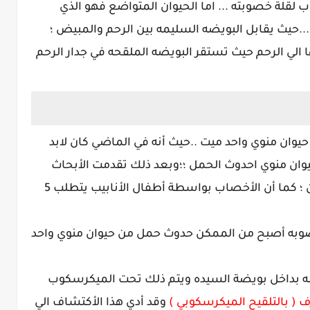
 لقلة خصوبته ... اما الحيوان المتواضع فهو الذي
...حيث يقابل البويضه السليمه بين الرحم والمبيض ؛
ها الي الرحم حيث تستقر البويضه الملقحه في جدار الرحم
يوان منوي واحد ميت ..حيث أنه في الماضي كان لابد
ات منويه تقدر ب60 مليون حيوان منوي احدوث الحمل ؛؛وبعد ذلك تقدمت الأبحاث
ليصبح العدد اللازم لحدوث الحمل 20 مليون ؛ كما أن الأخصاب بواسطة أطفال الأنابيب يتطلب 5
صوبه أصبح من الممكن حدوث حمل من حيوان منوي واحد
ه بداخل بويضة السيده ويتم ذلك تحت الميكرسكوب
 ( بالتلقيح الميكرسكوبي )
وقد أدي هذا الأكتشاف الي