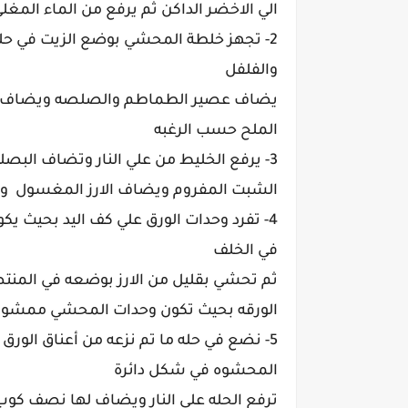
الي الاخضر الداكن ثم يرفع من الماء الم
2- تجهز خلطة المحشي بوضع الزيت في حل
والفلفل
يضاف عصير الطماطم والصلصه ويضاف ال
الملح حسب الرغبه
3- يرفع الخليط من علي النار وتضاف البصل
الشبت المفروم ويضاف الارز المغسول ويف
4- تفرد وحدات الورق علي كف اليد بحيث يك
في الخلف
ثم تحشي بقليل من الارز بوضعه في المنتصف
الورقه بحيث تكون وحدات المحشي ممشو
5- نضع في حله ما تم نزعه من أعناق الور
المحشوه في شكل دائرة
ترفع الحله علي النار ويضاف لها نصف كوب 