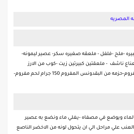
 المصريه
يره
-ملح -فلفل - ملعقه صغيره سكر- عصير ليمونه-
عناع ناشف
- ملعقتين كبيرتين زيت -كوب من الارز
المغسول والمصفي-حزمه من الشبت المفروم-حزمه من البقدونس المفروم 150 جرام لحم مفروم-
لماء ويوضع في مصفاه -يغلي ماء ونضع به عصير
العنب علي مراحل الي ان يتحول لونه من الاخضر الناصع