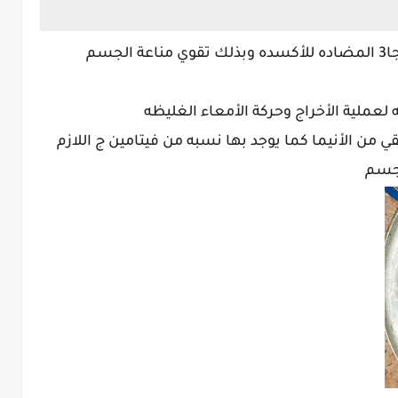
تحتوي أوراق ورق العنب الخضراءعلي أوميجا3 المضاده للأكسده وبذلك تقوي مناعة الجسم
قي من الأنيما كما يوجد بها نسبه من فيتامين ج اللازم
لجسم