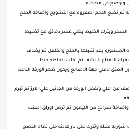
غلي ويوضع في مصفاه
ه ثم نضع اللحم المفروم مع التشويح واضافه الملح
سكر ويترك الخليط يغلي عشر دقائق مع تظبيط
ه المبشوره بعد تتبيلها بالملح والفلفل ثم يضاف
رك النعناع الناشف ثم تقلب الخلطه جيدا
ون العنق لاعلي جهة الاصابع ويكون ظهر الورقه الناعم
 من اعلي وتفقل الورقه من الجانين علي الارز ثم تبرم
قه
ق واضافة شرائح من الليمون ثم ترص اوراق العنب
شوربه متبله وتترك علي نار هادئه حتي تمام النضج