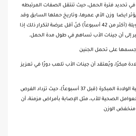
ر في تحديد فترة الحمل، حيث تنتقل الصفات المرتبطه
ثر ايضا وزن الأم، عمرها، وتاريخ حملها السابق
وقد
وجد أن النساء اللواتي مررن بفترة حمل طويلة (أكثر من 42 أسبوعاً) كنّ أقل عرضة لتكرار ذلك إذا
شير إلى أن جينات الأب تساهم في طول مدة الحمل.
ة جسمها على تحمل الجنين
دة مبكرًا، ويُعتقد أن جينات الأب تلعب دورًا في تعزيز
يرتبط تقدم عمر الأب بزيادة احتمالية الولادة المبكرة (قبل 37 أسبوعاً)، حيث تزداد الفرص
امل الصحية للأب، مثل الإصابة بأمراض مزمنة، أن
 منخفض الوزن