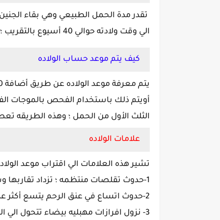
تقدر مدة الحمل الطبيعي وهي بقاء الجنين ف
الي وقت ولادته حوالي 40 أسيوع بالتقريب ؛ أو 9 شهور بمتوسط 280 يوم
كيف يتم موعد حساب الولاده
يتم معرفة موعد الولاده عن طريق أضافة 280 يوم الي اليوم الأول من أخر دوره شهريه
أويتم ذلك باستخدام الفحص بالموجات الفو
الثلث الأول من الحمل ؛ وهذه الطريقه تعط
علامات الولاده
تشير هذه العلامات الي اقتراب موعد الولاد
1-حدوث تقلصات منتظمه ؛ تزداد تقاربها وشدتها مع اقتراب موعد الولاده
2-حدوث اتساع في عنق الرحم يتسع أكثر عند الولاده
3- نزول افرازات مهبليه بيضاء تتحول الي اللون الوردي ثم اللون الأحمر معلنه قدوم الوليد