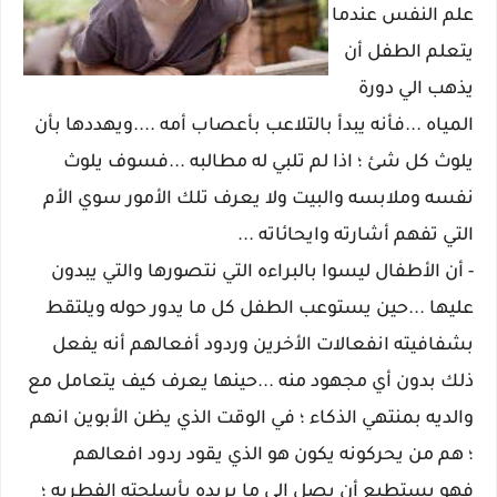
علم النفس عندما
يتعلم الطفل أن
يذهب الي دورة
المياه ...فأنه يبدأ بالتلاعب بأعصاب أمه ....ويهددها بأن
يلوث كل شئ ؛ اذا لم تلبي له مطالبه ...فسوف يلوث
نفسه وملابسه والبيت ولا يعرف تلك الأمور سوي الأم
التي تفهم أشارته وايحائاته ...
- أن الأطفال ليسوا بالبراءه التي نتصورها والتي يبدون
عليها ...حين يستوعب الطفل كل ما يدور حوله ويلتقط
بشفافيته انفعالات الأخرين وردود أفعالهم أنه يفعل
ذلك بدون أي مجهود منه ...حينها يعرف كيف يتعامل مع
والديه بمنتهي الذكاء ؛ في الوقت الذي يظن الأبوين انهم
؛ هم من يحركونه يكون هو الذي يقود ردود افعالهم
فهو يستطيع أن يصل الي ما يريده بأسلحته الفطريه ؛