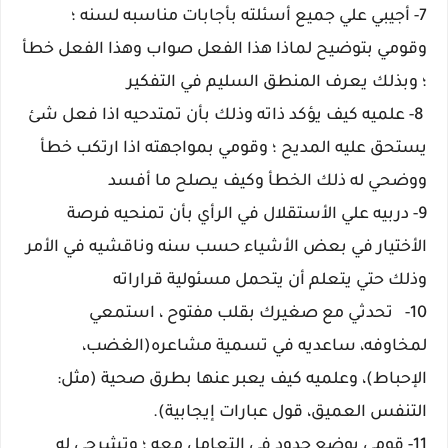
7- أجيبي علي جميع أسئلته بأجابات مناسبه لسنه ؛
وقومي بتوضيح لماذا هذا الفعل صواب وهذا الفعل خطأ
؛ وبذلك يعرف المنطق السليم في التفكير
8- علميه كيف يؤكد ذاته وذلك بأن تمتدحيه اذا فعل شئ
يستحق عليه المديح ؛ وقومي بمواجهته اذا ارتكب خطأ
ووضحي له ذلك الخطأ وكيف يصلح ما أفسد
9- دربيه علي الأستقلال في الرأي بأن تمنحيه فرصة
الأختيار في بعض الأشياء حسب سنه وناقشيه في الأمر
وذلك حتي يتعلم أن يتحمل مسئولية قراراته
10-
تحدثي مع صغيرك بقلب مفتوح ، استمعي
لمخاوفه، ساعديه في تسمية مشاعره(الغضب،
الإحباط)، وعلميه كيف يعبر عنها بطرق صحية (مثل:
التنفس العميق، قول عبارات إيجابية).
11-
قومي بوضع حدود في التعامل معه ؛ وتشرحي له