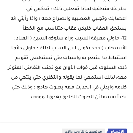
بطريقه منطقيه لماذا تفعلين ذلك ؛ تحكمي في
اعصابك
وتجنبي العصبيه والصراخ معه ؛ واذا رأيتي انه
يستحق العقاب فليكن عقاب متناسب مع الخطأ
12- حاولي معرفة السبب وراء سلوكه السيئ ( العناد ؛
الأنسحاب ) فقد تكوني انتي السبب لذلك ؛ حاولي دائما
استنباط ما يشعر به واسبابه حتي تستطيعي تقويم
ذلك السلوك
قبل
فوات الأوان
مع تجنب النقاش المتوتر
معه، لذلك استمعي لما يقوله.وانتظري حتي ينتهي من
كلامه وابدئي في الحديث معه بصوت هادئ ؛ وذلك حتي
تهدأ نفسه لأن الصوت الهادئ يهدئ الموقف
الأقسام
موضوعات للزوجه والأم