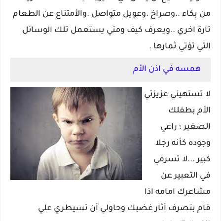
من بكاء ..وصراخ .وعويل متواصل .والأمتناع عن الطعام
تارة اخري ..ويعرف كيف ومتي يستعمل تلك الوسائل
التي تؤتي ثمارها .
همسه في اذن الأم
لا تستهيني عزيزتي
الأم بطفلك
الصغير ؛ راعي
وجوده كأنه رجلا
كبير ...لا تسرفي
في التعبير عن
مشاعرك امامه اذا
قام بتصرف أثار غضبك وحاولي أن تسيطري علي