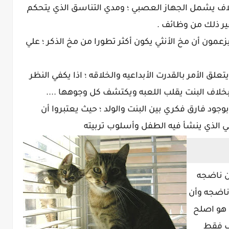
تلاف يشمل الجهاز العصبي ؛ ومدي التناسق الذي يتحكم
ير ذلك من وظائف .
مون أن مخ الأنثي يكون أكثر تطورا من مخ الذكر ؛ علي
علق الأمر بالقدرت الأبداعيه والخلاقه ؛ اذا يكفي النظر
لاف البنت يقلب اللعبه ويكتشف كل وجوهها ....
وجود فارق فكري بين البنت والولد ؛ حيث يعتبروا أن
 الذي ينشأ فيه الطفل وأسلوب تربيته
ن ناضجه
 ناضجه وأن
 هو اصلح
حب فقط