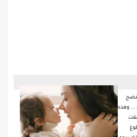
لنضج
.. وهذه
حيث رافقت
لوغ