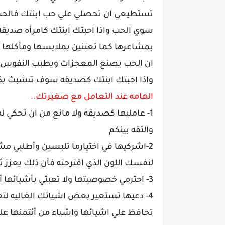
تستطيعي ان تحصلي علي حب ابنتك فالحب ل
سوي الحب واذا احبتك ابنتك كامرأه صدي
بمشاعرها كما تعتنين بملابسها ومأكلها 
ان الحب يصنع المعجزات ويطبب النفوس ف
واذا احبتك ابنتك كصديقه سوف تتشبث بك
الهامه عند التعامل مع صغيرتك..
1- عامليها كصديقه ولا مانع من ان تحكي ل
والثقه بينكم
2-اشركيها في اختيارما تلبسين وأطلبي مش
لنفسك اللون الذي اقترحته فأن ذلك يعزز 
3- احترمي خصوصيتها ولا تعبثي بأشيائها أثناء غيابها ؛ ولكن ضعي عينك عليها من بعيد
4- دعيها تستعير بعض اشيائك الغاليه ل
تحافظ علي اشيائها واشياء من أئتمنها علي