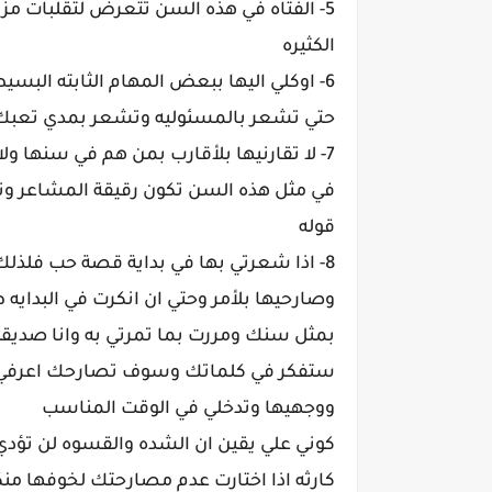
5- الفتاه في هذه السن تتعرض لتقلبات مزا
الكثيره
6- اوكلي اليها ببعض المهام الثابته البسي
حتي تشعر بالمسئوليه وتشعر بمدي تعب
7- لا تقارنيها بلأقارب بمن هم في سنها و
في مثل هذه السن تكون رقيقة المشاعر وت
قوله
8- اذا شعرتي بها في بداية قصة حب فلذلك 
وصارحيها بلأمر وحتي ان انكرت في البدايه 
بمثل سنك ومررت بما تمرتي به وانا صدي
ستفكر في كلماتك وسوف تصارحك اعرفي م
ووجهيها وتدخلي في الوقت المناسب
كوني علي يقين ان الشده والقسوه لن تؤدي
كارثه اذا اختارت عدم مصارحتك لخوفها منك