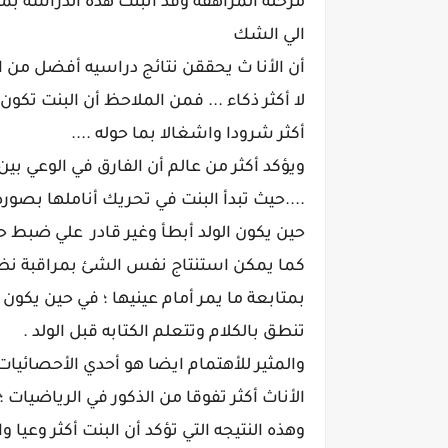
مرحلة المراهقه وقد أثبتت هذه الدراسه بما 
الي الشك
أن الأنا ث يحققن نتائج دراسيه أفضل من الذ
لا أكثر ذكاء ... فمن الملاحظ أن البنت تكو
أكثر شرودا واشغالا بما حوله ....
ويؤكد أكثر من عالم أن الفارق في الوعي بي
....حيث تبدأ البنت في تحريك أناملها بصور
حين يكون الولد أبطأ وغير قادر علي ضبط حرك
كما يمكن استنتاج نفس الشئ بمراقبة نظرا
بمتابعة ما يمر أمام عينيها ؛ في حين يكون 
تنطق بالكلام وتتعلم الكتابه قبل الولد .
والمثير للأهتمام ايضا هو أحدي الأحصائيات 
الأناث أكثر تفوقا من الذكور في الرياضيات ؛
وهذه النتيجه التي تؤكد أن البنت أكثر وعيا و