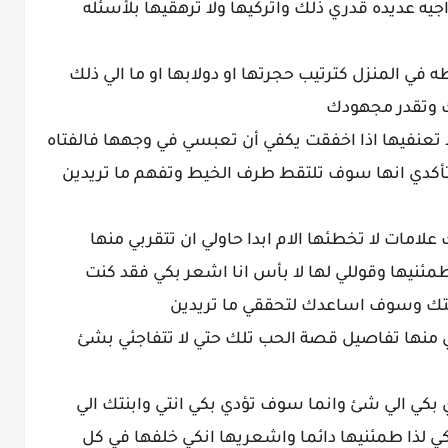
جيه عديده قدري ذلك واتركيها ولا ترهقيها بلأسئله
طه في المنزل كترتيب حجرتها او دولابها او ما الي ذلك
ك وتقدر مجهودك
لا تعنفيها اذا اخفقت يكفي أن تعبسي في وجهها فالفتاه
أكدي انها سوف تلتقط طرف الخيط وتفهم ما تريدين
علامات لا تخطئها الام ابدا حاولي ان تتقربي منها
طمئنيها وقوللي لها لا بأس انا اشعر بكي فقد كنت
قتك وسوف اساعدك لتحققي ما تريدين
نها تفاصيل قصة الحب تلك حتي لا تتفاجئي بشئ
 بكي الي شئ وانما سوف تؤدي بكي انتي وابنتك الي
ي لذا طمئنيها دائما واشعريها انكي خلفها في كل