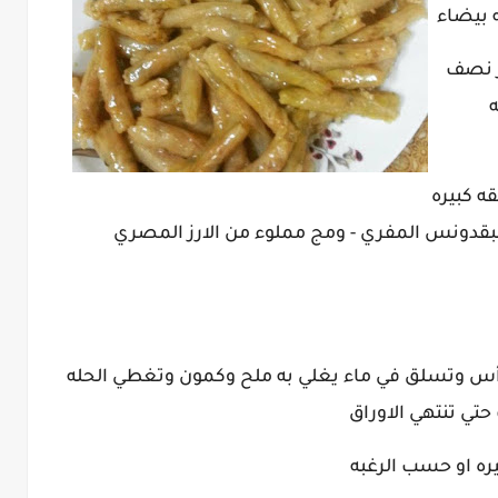
 بيضاء
ر نصف
ه
روم قد يستغني عنه-2ملعقه كبيره
بقدونس المفري - ومج مملوء من الارز المصري
أس وتسلق في ماء يغلي به ملح وكمون وتغطي الحله
حتي تنتهي الاوراق
ه او حسب الرغبه