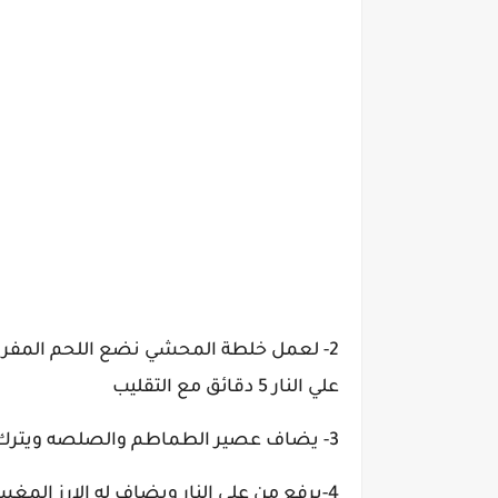
2- لعمل خلطة المحشي نضع اللحم المفروم
علي النار 5 دقائق مع التقليب
3- يضاف عصير الطماطم والصلصه ويترك الخليط حتي يتبخر مائه ويغلظ
4-يرفع من علي النار ويضاف له الارز ال