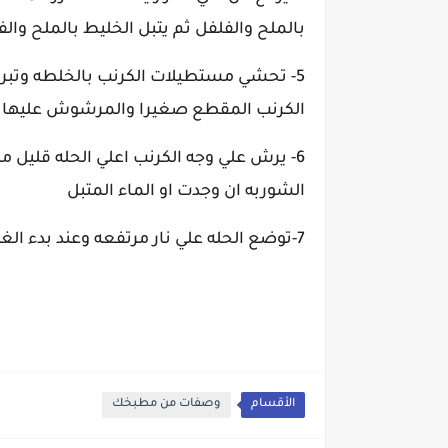
بالملح والفلفل ثم يتبل الخليط بالملح والف
5- تحشي مستطيلات الكرنب بالخلطه وت
الكرنب المقطع صغيرا والمرشوش عليها ق
6- يرش علي وجه الكرنب اعلي الحله قليل 
الشوربه ان وجدت او الماء المتبل
7-توضع الحله علي نار مرتفعه وعند بدء الغليان تخفض النار حتي ينضج
الأقسام
وصفات من مطبخك