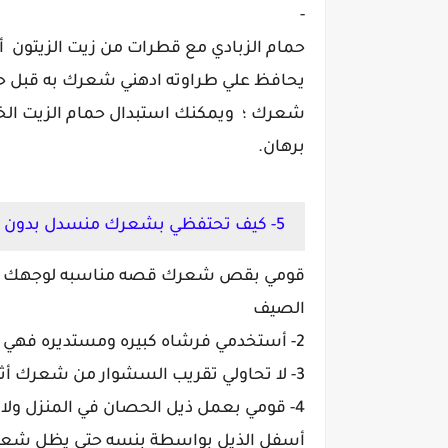
-
حمام الزبادي مع قطرات من زيت الزيتون 
يحافظ علي طراوته ادهني شعرك به قبل 
شعرك ؛ ويمكنك استبدال حمام الزيت الخا
برهان.
5- كيف تحتفظي بشعرك منسدل بدون تجاعيد
قومي بقص شعرك قصه مناسبه لوجهك 
الصيف
2- أستخدمي فرشاه كبيره ومستديره فهي تساعد علي ازالة التجاعيد من شعرك
3- لا تحاولي تقريب السشوار من شعرك أثناء تجفيفه مع قص أطراف الشعر
4- قومي بعمل ذيل الحصان في المنزل ول
أسفل الذيل بواسطة بنسه حتي يظل شعر