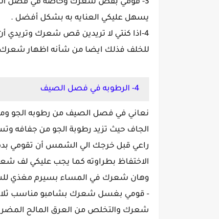
3- قومي بقص شعرك وخاصة في فصل الصي
يسهل عليكي العنايه به بشكل أفضل .
4-اذا كنتي لا تريدين قص شعرك وتريدي
للخلف فذلك ايضا من شأنه اظهار شعرك أ
4- الرطوبه في فصل الصيف
نعاني في فصل الصيف من رطوبه الجو وم
الجاف حيث تزيد رطوبة الجو من جفافه وت
راعي قبل خرجك الي الشمس أن تقومي بد
الاختفاظ بطراوته كما يجب عليكي لف شع
وهان شعرك في المساء بسيرم مغذي لل
- قومي بغسل شعرك بشامبو مناسب ثلاث 
شعرك والتخلص من العرق المالح المضر 