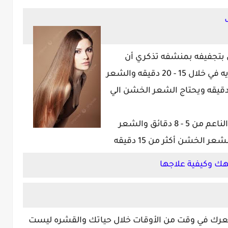
بتجفيفه بمنشفه تذكري أن
الشعر الناعم يجف علي حرارة الغرفه العاديه في خلال 15 - 20 دقيقه والشعر
متوسط الخشونه يجف في خلال 30 - 45 دقيقه ويحتاج الشعر الخشن الي
وفي حالة استعمال السشوار يأخذ الشعر الناعم من 5 - 8 دقائق والشعر
ك وكيفية علاجها
 شعرك في وقت من الأوقات خلال حياتك والقشره ليست