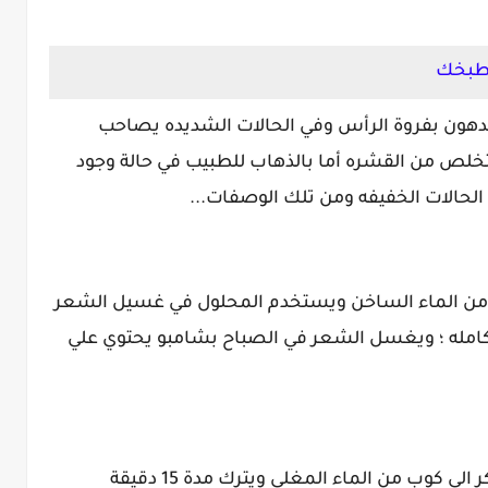
مطبخك
الدهون بفروة الرأس وفي الحالات الشديده يصاحب
تخلص من القشره أما بالذهاب للطبيب في حالة وجود
لحالات الخفيفه ومن تلك الوصفات...
 من الماء الساخن ويستخدم المحلول في غسيل الشعر
كامله ؛ ويغسل الشعر في الصباح بشامبو يحتوي علي
تضاف ملعقتان كبيرتين من حصي لبان الدكر الي كوب من الماء المغلي ويترك مدة 15 دقيقة