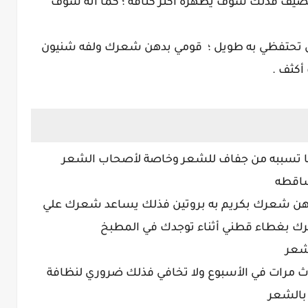
ف فذلك سوف يظهره أكثر كثافه ؛ كما أنه سوف
 أن تحتفظي به طويل ؛ قومي بدهن شعرك ولفه شنيون
كثف .
ا تسببه من جفاف للشعر وخاصة لأصحاب الشعر
ساقطه
هن شعرك بكريم به بروتين فذلك يساعد شعرك علي
رك بغطاء قطني أثناء توجدك في المطبخ
شعر
مرات في الأسبوع ولا تخافي فذلك ضروري لنظافة
بالشعر