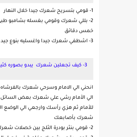
1- قومي بتسريح شعرك جيدا خلال النهار
2- بللي شعرك وقومي بغسله بشامبو طبي
خمس دقائق
3- اشطفي شعرك جيدا واغسليه بنوع جيد من الصابون واشطفيه جيدا بالماء
3- كيف تجعلين شعرك يبدو بصوره كثيفه
انحني الي الامام وسرحي شعرك بالفرشاه 
الي الأمام رشي علي شعرك بعض السائل ا
للأمام ثم هزي رأسك وارجعي الي الوضع ا
شعرك بأصابعك
2- قومي بنثر بودرة الثلج بين خصلات شعرك ثم مشطيها بالفرشاه لأزالة البودره الزائد