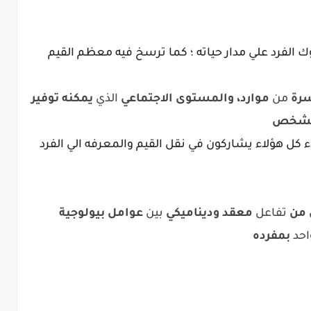
وك الفرد علي مدار حياته ؛ كما ترسخ فيه معظم القيم
سرة
من
موارد،
والمستوى
الاجتماعي
الذي
يمكنه
توفير
لشخص
اء كل هؤلاء يشاركون في نقل القيم والمعرفه الي الفرد
من
تفاعل
معقد
وديناميكي
بين
عوامل
بيولوجية
احد
بمفرده