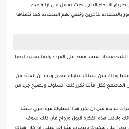
 طريق الأيحاء الذاتي حيث نعمل علي ازالة هذه
 بالسعاده للأخرين ونتمي لهم السعاده كما نتمناها
 الشخصيه لا يعتمد فقط علي الفرد ؛ وانما يعتمد ايضا
لينا وذلك حين نسلك سلوك معين ونجد ان العائد من
ن المجتمع ككل فأننا نكرر ذلك السلوك ويصبح جزء من
مرات عديده قبل ان نكرر هذا السلوك مرة اخري فمثلا
ائك ولاقت هذه الفكره قبول ورواج فأن ذلك سوف
 تطرأ علي تفكيرك ونضرب مثلا اخر سلبي اذا كان هناك