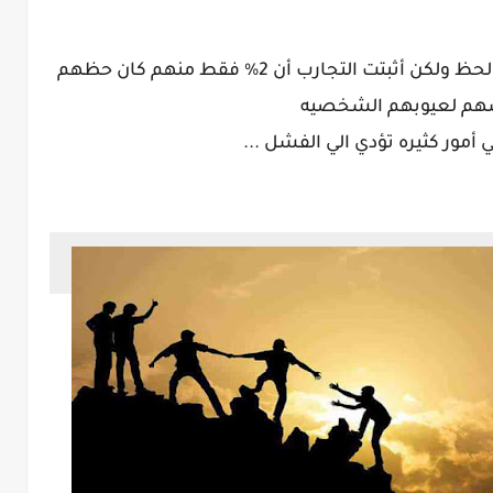
وهؤلاء الأغلبيه يرجعون فشلهم الي سوء الحظ ولكن أثبتت التجارب أن 2% فقط منهم كان حظهم
انفسهم لعيوبهم الشخصيه
أمور كثيره تؤدي الي الفشل ...