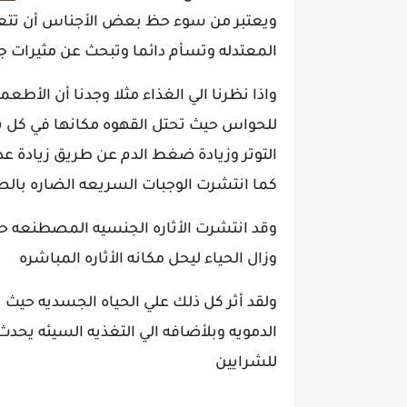
ويعتبر من سوء حظ بعض الأجناس أن تتعود
المعتدله وتسأم دائما وتبحث عن مثيرات جدي
واذا نظرنا الي الغذاء مثلا وجدنا أن الأط
للحواس حيث تحتل القهوه مكانها في كل ب
التوتر وزيادة ضغط الدم عن طريق زيادة عدد ض
كما انتشرت الوجبات السريعه الضاره بال
وقد انتشرت الأثاره الجنسيه المصطنعه حي
وزال الحياء ليحل مكانه الأثاره المباشره
ولقد أثر كل ذلك علي الحياه الجسديه حيث 
الدمويه وبلأضافه الي التغذيه السيئه يحد
للشرايين