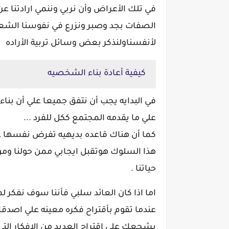
في تلك الأعراض وأن نربي وننمي ارادتنا عن
الصفات بجد وصبر ونزرع في نفوسنا الشعور
لأنفسناولنذكر بعض وسائل تربية الأراده
كيفية أعادة بناء الشخصيه
في البدايه يجب أن نتفق جميعا علي أن بناء
علي ما يقدمه المجتمع ككل للفرد ...
كما أن
هناك قاعده بديهيه تفرض نفسها ع
هذا السلوك هوتقبل ايجابي ممن حولنا وم
حياتنا .
اما اذا كان العائد سلبي فأننا سوف نفكر ل
عندما تقوم بأقتراح فكره معينه علي اصدق
يشجعك علي اقتراح العديد من الافكار التي