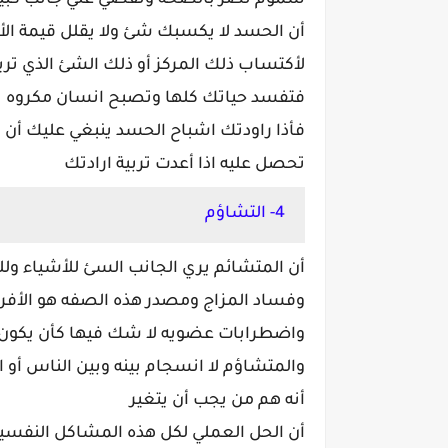
سموم تضر بالصحه وتقضي علي جانب كبير من
أن الحسد لا يكسبك شئ ولا يقلل قيمة الأ
لأكتساب ذلك المركز أو ذلك الشئ الذي ت
فتفسد حياتك كلها وتصبح انسان مكروه 
فأذا راودتك اشباح الحسد ينبغي عليك أن ت
تحصل عليه اذا أعدت تربية ارادتك
4- التشاؤم
أن المتشائم يري الجانب السئ للأشياء ول
وفساد المزاج ومصدر هذه الصفه هو الأفر
واضطرابات عضويه لا شك فيها كأن يكون 
والمتشاؤم لا انسجام بينه وبين الناس أو ال
أنه هم من يجب أن يتغير
أن الحل العملي لكل هذه المشاكل النفسية 