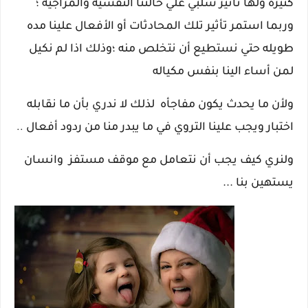
كثيره ولها تأثير سلبي علي حالتنا النفسيه والمزاجيه ؛
وربما استمر تأثير تلك المحادثات أو الأفعال علينا مده
طويله حتي نستطيع أن نتخلص منه ؛وذلك اذا لم نكيل
لمن أساء الينا بنفس مكياله
ولأن ما يحدث يكون مفاجأه لذلك لا ندري بأن ما نقابله
اختبار ويجب علينا التروي في ما يبدر منا من ردود أفعال
..
ولنري كيف يجب أن نتعامل مع موقف مستفز وانسان
يستهين بنا ...