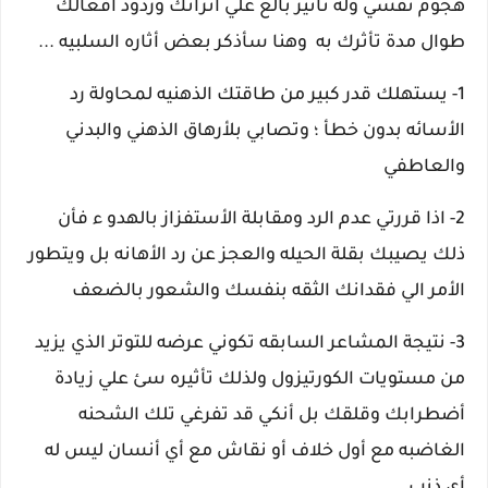
هجوم نفسي وله تأثير بالغ علي اتزانك وردود أفعالك
طوال مدة تأثرك به وهنا سأذكر بعض أثاره السلبيه ...
1- يستهلك قدر كبير من طاقتك الذهنيه لمحاولة رد
الأسائه بدون خطأ ؛ وتصابي بلأرهاق الذهني والبدني
والعاطفي
2- اذا قررتي عدم الرد ومقابلة الأستفزاز بالهدو ء فأن
ذلك يصيبك بقلة الحيله والعجز عن رد الأهانه بل ويتطور
الأمر الي فقدانك الثقه بنفسك والشعور بالضعف
3- نتيجة المشاعر السابقه تكوني عرضه للتوتر الذي يزيد
من مستويات الكورتيزول ولذلك تأثيره سئ علي زيادة
أضطرابك وقلقك بل أنكي قد تفرغي تلك الشحنه
الغاضبه مع أول خلاف أو نقاش مع أي أنسان ليس له