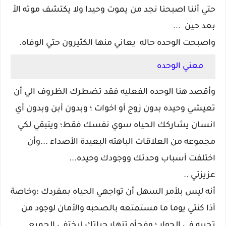
حتي أننا اصبحنا نجد من يموت وحيدا ولا يكتشف موته الأ
بعد حين ...
واصبحت الوحده حاله يعاني منها الكثيرون حتي الوفاه.
معني
الوحده
وأقصد هنا الوحده الفعليه فقد تضطرك الظروف الي أن
تعيشي وحيده بدون زوج أو اخوات ؛ وبدون أبن وبدون أي
انسان يشاركك الحياه سوي نفسك فقط؛ ويتبقي لكي
مجموعه من العلاقات الباهته البعيدة الأصداء ...وأن
اختلفت أسباب وحدتك ووجودك وحيده...
عزيزتي ..
أنه ليس بلأمر السهل أن تواجهي الحياه بمفردك ؛وخاصة
أذا كنتي يوما ما مستمتعه بالصحبه والأمان لوجود من
تحبيه في الجوار ؛ وفجأه تنهار حياتك ليختفي الجميع