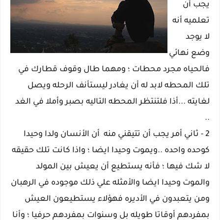
يجب أن
تعلميه أنه
لا يوجد
وضع نهائي
فالحياه مجرد محطات ؛ ومهما طال وقوف قطارك في
تلك المحطه لابد له أن يغادر ليستأنف الرحله ويصل
لغايته ...أذا فلتنتظر المحطه التاليه بصبر وأملا في الغد
..
2 - ثاني أمر يجب أن تتيقني منه أن الأنسان ولدا وحيدا
كوحده واحده ..ويموت وحيدا ايضا ؛ واذا كانت تلك حقيقه
لا شك فيها ؛ فأنه يستطيع أن يعيش بين المولد
والموت وحيدا ايضا والأمثله علي ذلك موجوده في الرهبان
ومن يتعبدون في الأديره فهؤلاء يستطيعون العيش
بمفردهم أوقاتا طويله بل وسنوات بمفردهم حرفيا ؛ وأنا