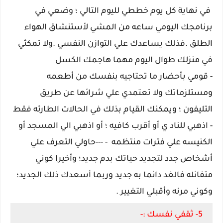
في نهاية كل يوم خططي لليوم التالي ؛ وضعي في
برنامجك اليومي ساعه من المشي لأستنشاق الهواء
الطلق .فذلك يساعدك علي التوازن النفسي .ولا تمكثي
في منزلك طوال اليوم مهما هاجمك الكسل
- قومي بأحضار ما تحتاجيه بنفسك من أطعمه
ومستلزماتك ولا تعتمدي علي شرائها عن طريق
التليفون ؛ ويمكنك القيام بذلك في الحالات الطارئه فقط
- اذهبي للناد ي أو أقرب كافيه ؛ أو اذهبي الي المسجد أو
الكنيسه علي فترات منتظمه - ---حاولي التعرف علي
أشخاص جدد لتجديد حياتك بدم جديد؛ وأخيرا كوني
متفائله فالغد دائما به جديد وربما أسعدك ذلك الجديد؛
وكوني مرنه وأقبلي التغيير .
5- ثقفي نفسك :-